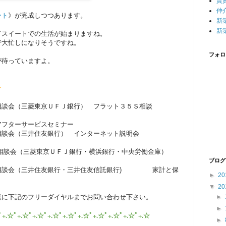
賃
仲
ート
》が完成しつつあります。
新
。
新
ドスイートでの生活が始まりますね。
で大忙しになりそうですね。
フォロ
が待っていますよ。
☆
相談会（三菱東京ＵＦＪ銀行） フラット３５Ｓ相談
会
ターサービスセミナー
ン相談会（三井住友銀行） インターネット説明会
相談会（三菱東京ＵＦＪ銀行・横浜銀行・中央労働金庫）
ブログ
ン相談会（三井住友銀行・三井住友信託銀行) 家計と保
►
20
▼
20
軽に下記のフリーダイヤルまでお問い合わせ下さい。
►
►
ﾟ+.☆ﾟ+.☆ﾟ+.☆ﾟ+.☆ﾟ+.☆ﾟ+.☆ﾟ+.☆ﾟ+.☆ﾟ+.☆ﾟ+.☆
►