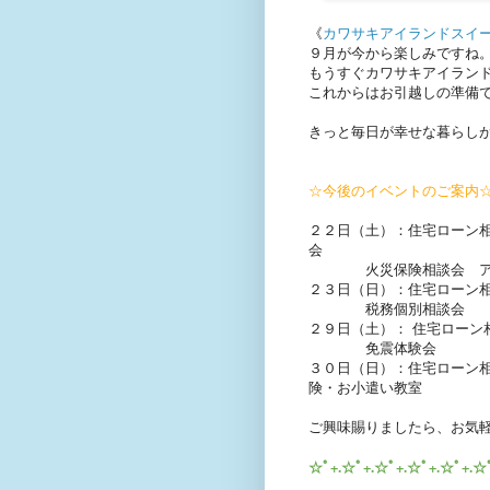
《
カワサキアイランドスイ
９月が今から楽しみですね
もうすぐカワサキアイラン
これからはお引越しの準備
きっと毎日が幸せな暮らし
☆今後のイベントのご案内
２２日（土）：住宅ローン
火災保険相談会 アフ
２３日（日）：住宅ロー
税務個別相談会
２９日（土）： 住宅ローン
免震体験会
３０日（日）：住宅ロー
険・お小遣い教室
ご興味賜りましたら、お気
☆ﾟ+.☆ﾟ+.☆ﾟ+.☆ﾟ+.☆ﾟ+.☆