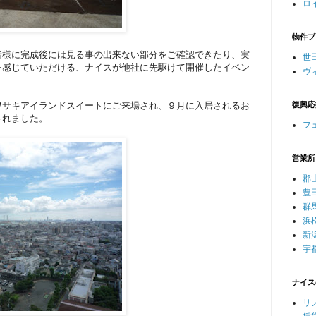
ロ
物件ブ
者様に完成後には見る事の出来ない部分をご確認できたり、実
世
を感じていただける、ナイスが他社に先駆けて開催したイベン
ヴ
ワサキアイランドスイートにご来場され、９月に入居されるお
復興応
されました。
フ
営業所
郡
豊
群
浜
新
宇
ナイス
リ