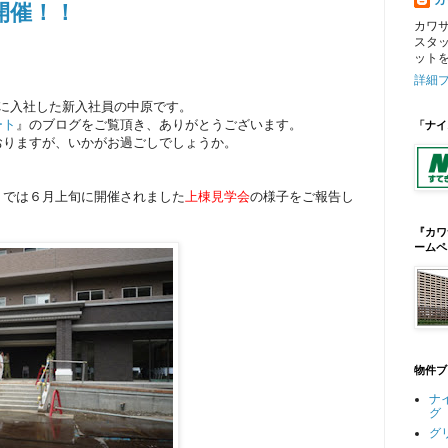
カ
開催！！
カワ
スタ
ット
詳細
月に入社した新入社員の中原です。
ート
』のブログをご覧頂き、ありがとうございます。
「ナイ
おりますが、いかがお過ごしでしょうか。
トでは６月上旬に開催されました
上棟見学会
の様子をご報告し
『カワ
ームペ
物件ブ
ナ
グ
グ