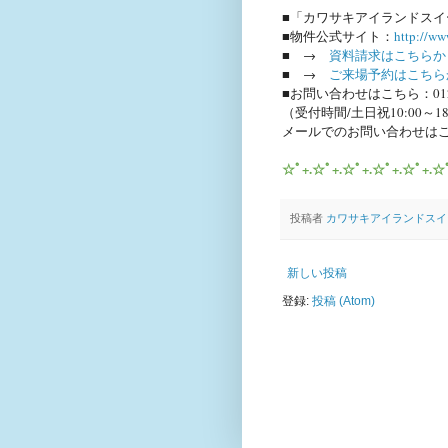
■
「カワサキアイランドスイ
■
物件公式サイト
：
http://ww
■ →
資料請求はこちらか
■ →
ご来場予約はこちら
■
お問い合わせはこちら
：
01
（
受付時間/土日祝
10:00
～
18
メールでのお問い合わせは
☆ﾟ+.☆ﾟ+.☆ﾟ+.☆ﾟ+.☆ﾟ+.☆
投稿者
カワサキアイランドスイ
新しい投稿
登録:
投稿 (Atom)