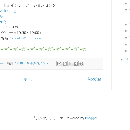
►
ート」インフォメーションセンター
w.iland-s.jp
▼
ら
から
►
20-714-479
►
:00
平日
10:30
～
19:00
）
こちら
：
iland-s@mx1.nice.co.jp
►
►
ﾟ+.☆ﾟ+.☆ﾟ+.☆ﾟ+.☆ﾟ+.☆ﾟ+.☆ﾟ+.☆ﾟ+.☆ﾟ+.☆ﾟ+.☆
►
►
20
ート
時刻:
17:19
0 件のコメント:
ホーム
前の投稿
「シンプル」テーマ. Powered by
Blogger
.