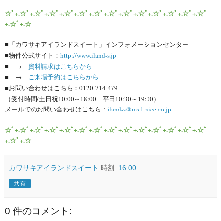
☆ﾟ+.☆ﾟ+.☆ﾟ+.☆ﾟ+.☆ﾟ+.☆ﾟ+.☆ﾟ+.☆ﾟ+.☆ﾟ+.☆ﾟ+.☆ﾟ+.☆ﾟ+.☆ﾟ+.☆ﾟ
+.☆ﾟ+.☆
■
「カワサキアイランドスイート」インフォメーションセンター
■
物件公式サイト
：
http://www.iland-s.jp
■ →
資料請求はこちらから
■ →
ご来場予約はこちらから
■
お問い合わせはこちら
：
0120-714-479
（
受付時間/土日祝
10:00
～
18:00
平日
10:30
～
19:00
）
メールでのお問い合わせはこちら
：
iland-s@mx1.nice.co.jp
☆ﾟ+.☆ﾟ+.☆ﾟ+.☆ﾟ+.☆ﾟ+.☆ﾟ+.☆ﾟ+.☆ﾟ+.☆ﾟ+.☆ﾟ+.☆ﾟ+.☆ﾟ+.☆ﾟ+.☆ﾟ
+.☆ﾟ+.☆
カワサキアイランドスイート
時刻:
16:00
共有
0 件のコメント: